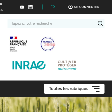
ER
FR
SE CONNECTER
ÉS
Tapez
ici
votre
recherche
Toutes les rubriques