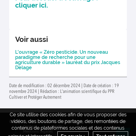
cliquer ici
.
Voir aussi
L'ouvrage « Zéro pesticide. Un nouveau
paradigme de recherche pour une
agriculture durable » lauréat du prix Jacques
Delage
Date de modification : 02 décembre 2024 | Date de création : 19
novembre 2024 | Rédaction : L'animation scientifique du PPR
Cultiver et Protéger Autrement
Ce site utilise des cookies afin de vous proposer des
vidéos, des boutons de partage, des remontées de
© INRAE 2022
Actualités
www.inrae.fr
Contact
Crédits
contenus de plateformes sociales et des contenus
Mentions legales