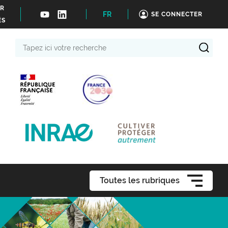
ER
FR
SE CONNECTER
ÉS
Tapez
ici
votre
recherche
Toutes les rubriques