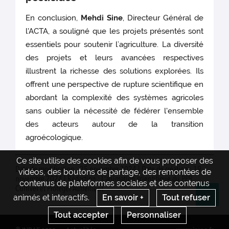
En conclusion,
Mehdi Sine
, Directeur Général de
l'ACTA, a souligné que les projets présentés sont
essentiels pour soutenir l’agriculture. La diversité
des projets et leurs avancées respectives
illustrent la richesse des solutions explorées. Ils
offrent une perspective de rupture scientifique en
abordant la complexité des systèmes agricoles
sans oublier la nécessité de fédérer l'ensemble
des acteurs autour de la transition
agroécologique.
Ce site utilise des cookies afin de vous proposer des
Date de modification : 25 novembre 2024 | Date de création : 19
vidéos, des boutons de partage, des remontées de
novembre 2024 | Rédaction : L'animation scientifique du PPR
contenus de plateformes sociales et des contenus
Cultiver et Protéger Autrement
animés et interactifs.
En savoir +
Tout refuser
Re
Tout accepter
Personnaliser