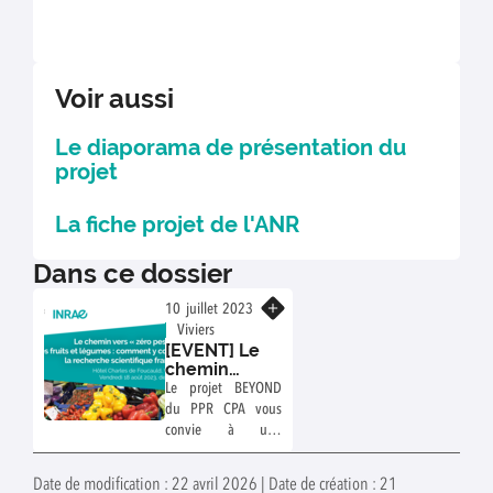
Voir aussi
Le diaporama de présentation du
projet
La fiche projet de l'ANR
Dans ce dossier
En savoir plus
10 juillet 2023
Viviers
[EVENT] Le
chemin
vers "zéro
Le projet BEYOND
pesticides"
du PPR CPA vous
pour les
convie à une
fruits &
animation grand
légumes :
public sur l'apport
Comment
Date de modification : 22 avril 2026 | Date de création : 21