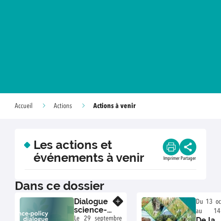
Actions à venir
Accueil
Actions
Les actions et
événements à venir
Imprimer
Partager
Dans ce dossier
Dialogue
En savoir plus
Du 13 oc
science-
au 14
politique :
Le 29 septembre
De la
2026